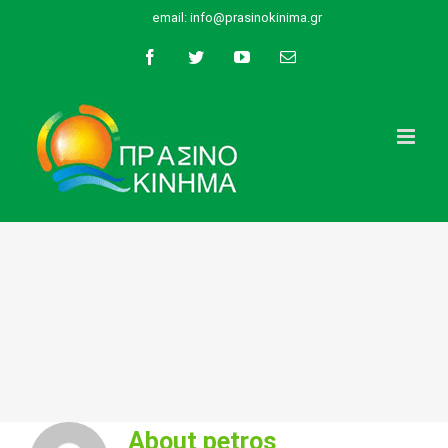
Skip
email:
info@prasinokinima.gr
to
Facebook
Twitter
YouTube
Email
content
About
petros