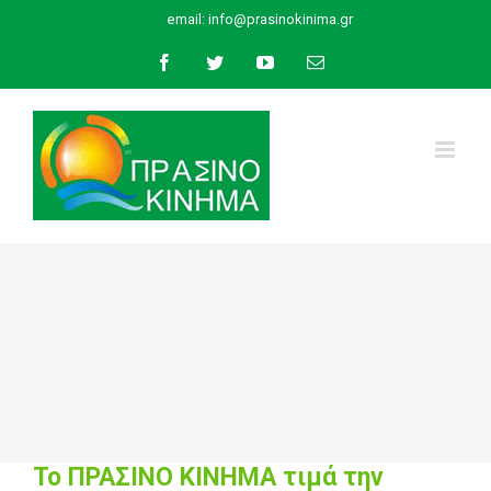
Skip
email:
info@prasinokinima.gr
to
Facebook
Twitter
YouTube
Email
content
Το ΠΡΑΣΙΝΟ ΚΙΝΗΜΑ τιμά την