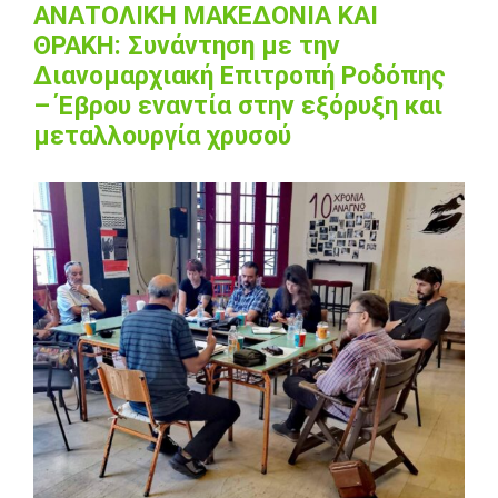
ΑΝΑΤΟΛΙΚΗ ΜΑΚΕΔΟΝΙΑ ΚΑΙ
ΘΡΑΚΗ: Συνάντηση με την
Διανομαρχιακή Επιτροπή Ροδόπης
– Έβρου εναντία στην εξόρυξη και
μεταλλουργία χρυσού
View
Larger
Image