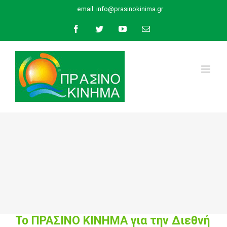
Skip
email:
info@prasinokinima.gr
to
Facebook
Twitter
YouTube
Email
content
Το ΠΡΑΣΙΝΟ ΚΙΝΗΜΑ για την Διεθνή