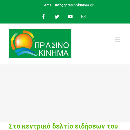
Skip
email:
info@prasinokinima.gr
to
Facebook
Twitter
YouTube
Email
content
Στο κεντρικό δελτίο ειδήσεων του