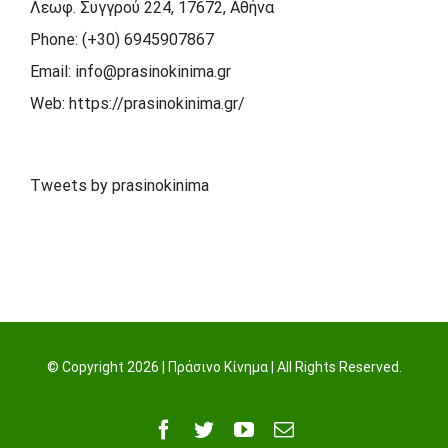
Λεωφ. Συγγρού 224, 17672, Αθήνα
Phone:
(+30) 6945907867
Email:
info@prasinokinima.gr
Web:
https://prasinokinima.gr/
Tweets by prasinokinima
© Copyright
2026 | Πράσινο Κίνημα | All Rights Reserved.
Facebook
Twitter
YouTube
Email