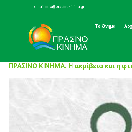
Skip
email:
info@prasinokinima.gr
to
content
Το Κίνημα
Αρχ
ΠΡΑΣΙΝΟ ΚΙΝΗΜΑ: Η ακρίβεια και η φτ
View
Larger
Image