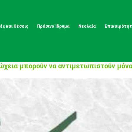
ές και Θέσεις
Πράσινο Ίδρυμα
Νεολαία
Επικαιρότη
ώχεια μπορούν να αντιμετωπιστούν μόνο 