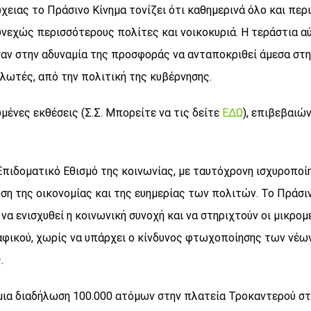
χειας το Πράσινο Κίνημα τονίζει ότι καθημερινά όλο και πε
νεχώς περισσότερους πολίτες και νοικοκυριά. Η τεράστια α
ν στην αδυναμία της προσφοράς να ανταποκριθεί άμεσα στην
ωτές, από την πολιτική της κυβέρνησης.
ωμένες εκθέσεις (Σ.Σ. Μπορείτε να τις δείτε
ΕΔΩ
), επιβεβαιώ
 Επιδοματικό Εθισμό της κοινωνίας, με ταυτόχρονη ισχυροπ
ση της οικονομίας και της ευημερίας των πολιτών. Το Πράσι
α ενισχυθεί η κοινωνική συνοχή και να στηριχτούν οι μικρομε
φικού, χωρίς να υπάρχει ο κίνδυνος φτωχοποίησης των νέων 
.
ν μια διαδήλωση 100.000 ατόμων στην πλατεία Τροκαντερού στ