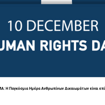
Α: Η Παγκόσμια Ημέρα Ανθρωπίνων Δικαιωμάτων είναι επί