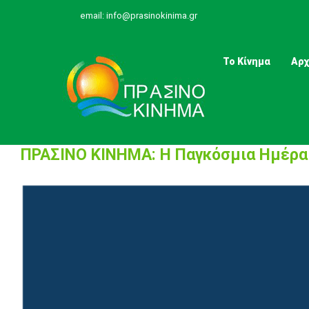
Skip
email:
info@prasinokinima.gr
to
content
Το Κίνημα
Αρχ
ΠΡΑΣΙΝΟ ΚΙΝΗΜΑ: Η Παγκόσμια Ημέρα
View
Larger
Image