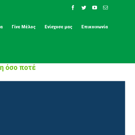
Facebook
Twitter
YouTube
Email
τα
Γίνε Μέλος
Ενίσχυσε μας
Επικοινωνία
η όσο ποτέ