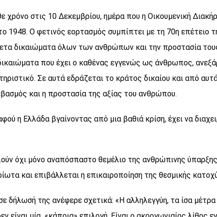
 χρόνο στις 10 Δεκεμβρίου, ημέρα που η Οικουμενική Διακ
ο 1948. Ο φετινός εορτασμός συμπίπτει με τη 70η επέτειο 
ετα δικαιώματα όλων των ανθρώπων και την προστασία τους,
 δικαιώματα που έχει ο καθένας εγγενώς ως άνθρωπος, ανεξάρ
ηριστικό. Σε αυτά εδράζεται το κράτος δικαίου και από αυτ
εβασμός και η προστασία της αξίας του ανθρώπου.
 αφού η Ελλάδα βγαίνοντας από μια βαθιά κρίση, έχει να δια
λούν όχι μόνο αναπόσπαστο θεμέλιο της ανθρώπινης ύπαρξης,
οτρίωτα και επιβάλλεται η επικαιροποίηση της θεσμικής κα
 σε δήλωσή της ανέφερε σχετικά: «Η αλληλεγγύη, τα ίσα μέτρ
ν είναι μία «κάποια» επιλογή. Είναι ο ακρογωνιαίος λίθος ε