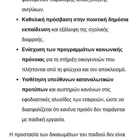
ανηλίκων.
Καθολική πρόσβαση στην ποιοτική δημόσια
εκπαίδευση
και εξάλειψη της σχολικής
διαρροής.
Ενίσχυση των προγραμμάτων κοινωνικής
πρόνοιας
για τη στήριξη οικογενειών που
πλήττονται από τη φτώχεια και τον αποκλεισμό.
Υιοθέτηση υπεύθυνων καταναλωτικών
προτύπων
και αυστηρών κανόνων στις
εφοδιαστικές αλυσίδες των εταιρειών, ώστε να
διασφαλίζεται ότι κανένα προϊόν δεν παράγεται
με παιδική εργασία.
Η προστασία των δικαιωμάτων του παιδιού δεν είναι