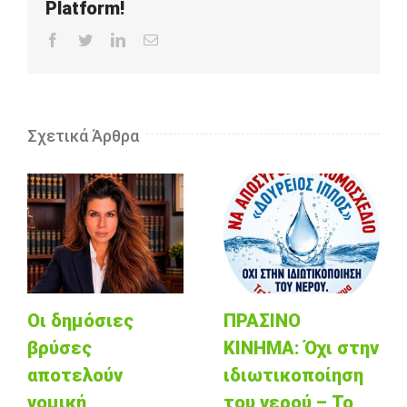
Platform!
Facebook
Twitter
LinkedIn
Email
Σχετικά Άρθρα
Οι δημόσιες
ΠΡΑΣΙΝΟ
βρύσες
ΚΙΝΗΜΑ: Όχι στην
αποτελούν
ιδιωτικοποίηση
νομική
του νερού – Το