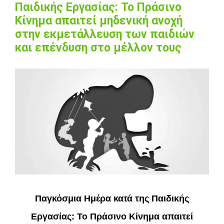
Παιδικής Εργασίας: Το Πράσινο
Κίνημα απαιτεί μηδενική ανοχή
στην εκμετάλλευση των παιδιών
και επένδυση στο μέλλον τους
View
Larger
Image
Παγκόσμια Ημέρα κατά της Παιδικής
Εργασίας: Το Πράσινο Κίνημα απαιτεί