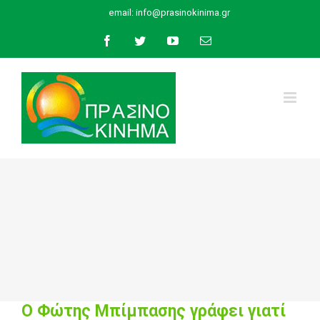
Skip
email:
info@prasinokinima.gr
to
Facebook
Twitter
YouTube
Email
content
Ο Φώτης Μπίμπασης γράφει γιατί