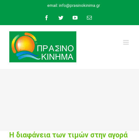
Skip
email:
info@prasinokinima.gr
to
Facebook
Twitter
YouTube
Email
content
Η διαφάνεια των τιμών στην αγορά