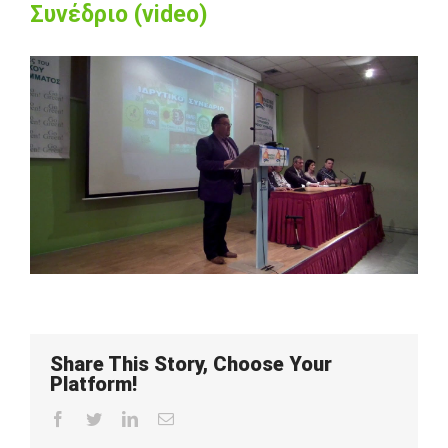
Συνέδριο (video)
View
Larger
Image
Share This Story, Choose Your
Platform!
Facebook
Twitter
LinkedIn
Email