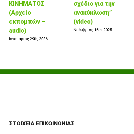
ΚΙΝΗΜΑΤΟΣ
σχέδιο για την
(Αρχείο
ανακύκλωση”
εκπομπών –
(video)
audio)
Νοέμβριος 16th, 2025
Ιανουάριος 29th, 2026
ΣΤΟΙΧΕΊΑ ΕΠΙΚΟΙΝΩΝΊΑΣ