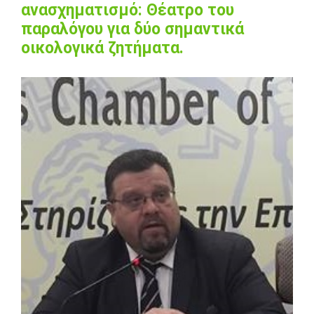
ανασχηματισμό: Θέατρο του
παραλόγου για δύο σημαντικά
οικολογικά ζητήματα.
View
Larger
Image