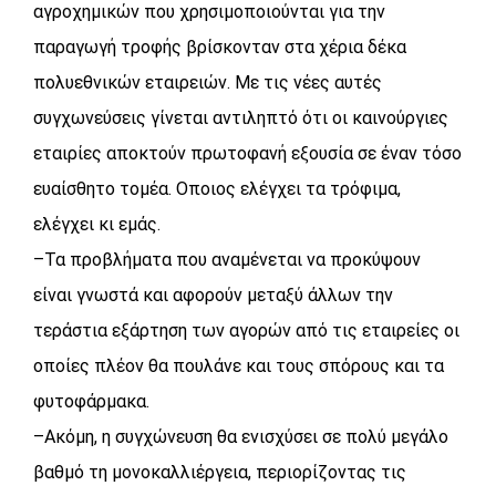
αγροχημικών που χρησιμοποιούνται για την
παραγωγή τροφής βρίσκονταν στα χέρια δέκα
πολυεθνικών εταιρειών. Με τις νέες αυτές
συγχωνεύσεις γίνεται αντιληπτό ότι οι καινούργιες
εταιρίες αποκτούν πρωτοφανή εξουσία σε έναν τόσο
ευαίσθητο τομέα. Οποιος ελέγχει τα τρόφιμα,
ελέγχει κι εμάς.
–Τα προβλήματα που αναμένεται να προκύψουν
είναι γνωστά και αφορούν μεταξύ άλλων την
τεράστια εξάρτηση των αγορών από τις εταιρείες οι
οποίες πλέον θα πουλάνε και τους σπόρους και τα
φυτοφάρμακα.
–Ακόμη, η συγχώνευση θα ενισχύσει σε πολύ μεγάλο
βαθμό τη μονοκαλλιέργεια, περιορίζοντας τις