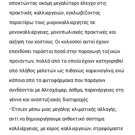
αποκτώντας ακόμη μεγαλύτερο έλεγχο στις
πρακτικές καλλιεργειών, εγκλωβίζοντας
περαιτέρω τους μικροκαλλιεργητές σε
μονοκαλλιέργειες, μονοπωλιακές πρακτικές και
αύξηση του κόστους. Οι κολοσσοί αυτοί έχουν
επενδύσει τεράστια ποσά στην παραγωγή τοξικών
προϊόντων, πολλά από τα οποία έχουν κατηγορηθεί
από πλήθος μελετών ως πιθανώς καρκινογόνα, ενώ
κάποια από τα φυτοφάρμακα που παράγουν
συνδέονται με Αλτσχάιμερ, άσθμα, παρενέργειες στη
γέννα και αναπτυξιακές διαταραχές.
–Έτσι,εν μέσω μιας μεγάλης κλιματικής αλλαγής,
αντί να δημιουργήσουμε ανθεκτικό σύστημα
καλλιέργειας, με εύρος καλλιεργειών, στρεφόμαστε