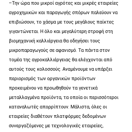
–Την ώρα που μικροί αγρότες και μικρές εταιρείες
αγροχημικών και παραγωγής σπόρων παλεύουν να
επιβιώσουν, το χάσμα με τους μεγάλους παίκτες
γιγαντώνεται. Η όλο και μεγαλύτερη στροφή στη
βιομηχανική καλλιέργεια θα οδηγήσει τους
μικροπαραγωγούς σε αφανισμό. Τα πάντα στον
τομέα της αγροκαλλιέργειας θα ελέγχονται από
αυτούς τους κολοσσούς. Αναμένουμε να υπάρξει
περιορισμός των οργανικών προϊόντων
προκειμένου να προωθηθούν τα γενετικά
μεταλλαγμένα προϊόντα, τα οποία οι περισσότεροι
καταναλωτές απορρίπτουν. Μάλιστα, όλες οι
εταιρείες διαθέτουν πλατφόρμες δεδομένων
συνεργαζόμενες με τεχνολογικές εταιρείες,