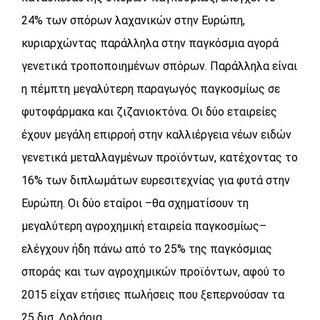
24% των σπόρων λαχανικών στην Ευρώπη,
κυριαρχώντας παράλληλα στην παγκόσμια αγορά
γενετικά τροποποιημένων σπόρων. Παράλληλα είναι
η πέμπτη μεγαλύτερη παραγωγός παγκοσμίως σε
φυτοφάρμακα και ζιζανιοκτόνα. Οι δύο εταιρείες
έχουν μεγάλη επιρροή στην καλλιέργεια νέων ειδών
γενετικά μεταλλαγμένων προϊόντων, κατέχοντας το
16% των διπλωμάτων ευρεσιτεχνίας για φυτά στην
Ευρώπη. Οι δύο εταίροι –θα σχηματίσουν τη
μεγαλύτερη αγροχημική εταιρεία παγκοσμίως–
ελέγχουν ήδη πάνω από το 25% της παγκόσμιας
σποράς και των αγροχημικών προϊόντων, αφού το
2015 είχαν ετήσιες πωλήσεις που ξεπερνούσαν τα
25 δισ. Δολάρια.