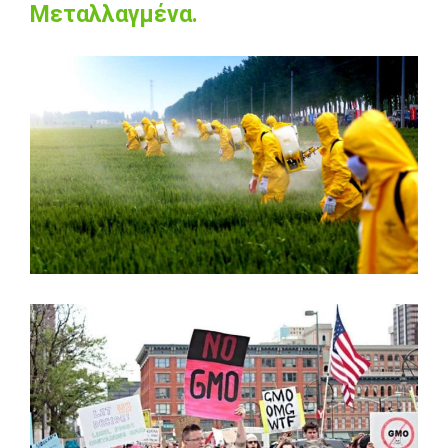
Μεταλλαγμένα.
View
Larger
Image