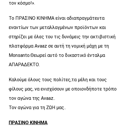
τον κόσμο!».
Το ΠΡΑΣΙΝΟ ΚΙΝΗΜΑ είναι αδιαπραγμάτευτα
εναντίων των μεταλλαγμένων προϊόντων και
στηρίζει με όλες του τις δυνάμεις την ακτιβιστική
πλατφόρμα Avaaz σε αυτή τη νομική μάχη με τη
Monsanto.Θεωρεί αυτό το δικαστικό ένταλμα
ΑΠΑΡΑΔΕΚΤΟ.
Καλούμε όλους τους πολίτες,τα μέλη και τους
φίλους μας, να ενισχύσουν με οποιονδήποτε τρόπο
τον αγώνα της Avaaz..
Τον αγώνα για τη ΖΩΗ μας..
ΠΡΑΣΙΝΟ ΚΙΝΗΜΑ