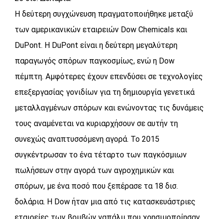
Η δεύτερη συγχώνευση πραγματοποιήθηκε μεταξύ
των αμερικανικών εταιρειών Dow Chemicals και
DuPont. Η DuPont είναι η δεύτερη μεγαλύτερη
παραγωγός σπόρων παγκοσμίως, ενώ η Dow
πέμπτη. Αμφότερες έχουν επενδύσει σε τεχνολογίες
επεξεργασίας γονιδίων για τη δημιουργία γενετικά
μεταλλαγμένων σπόρων και ενώνοντας τις δυνάμεις
τους αναμένεται να κυριαρχήσουν σε αυτήν τη
συνεχώς αναπτυσσόμενη αγορά. Το 2015
συγκέντρωσαν το ένα τέταρτο των παγκόσμιων
πωλήσεων στην αγορά των αγροχημικών και
σπόρων, με ένα ποσό που ξεπέρασε τα 18 δισ.
δολάρια. Η Dow ήταν μια από τις κατασκευάστριες
εταιρείες των βομβών ναπάλμ που χρησιμοποίησαν