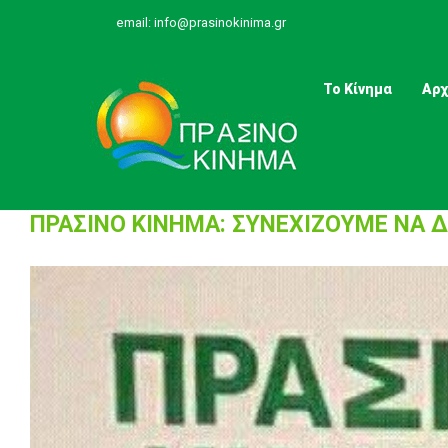
Skip
email:
info@prasinokinima.gr
to
content
Το Κίνημα
Αρχ
ΠΡΑΣΙΝΟ ΚΙΝΗΜΑ: ΣΥΝΕΧΙΖΟΥΜΕ ΝΑ Δ
View
Larger
Image