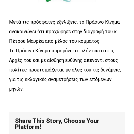
Μετά τις πρόσφατες εξελίξεις, το Πράσινο Κίνημα
ανακοινώνει ότι προχώρησε στην διαγραφή του κ.
Πέτρου Μαυρέα από μέλος του κόμματος.
Το Πράσινο Κίνημα παραμένει αταλάντευτο στις
Αρχές του και με αίσθηση ευθύνης απέναντι στους
πολίτες προετοιμάζεται, με όλες του τις δυνάμεις,
για τις εκλογικές αναμετρήσεις των επόμενων
μηνών.
Share This Story, Choose Your
Platform!