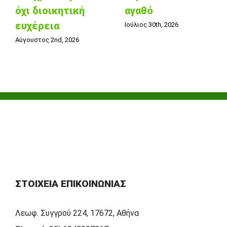
όχι διοικητική
αγαθό
ευχέρεια
Ιούλιος 30th, 2026
Αύγουστος 2nd, 2026
ΣΤΟΙΧΕΊΑ ΕΠΙΚΟΙΝΩΝΊΑΣ
Λεωφ. Συγγρού 224, 17672, Αθήνα