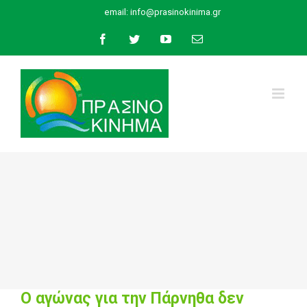
Skip
email:
info@prasinokinima.gr
to
Facebook
Twitter
YouTube
Email
content
Ο αγώνας για την Πάρνηθα δεν