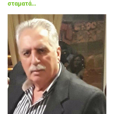
σταματά…
View
Larger
Image