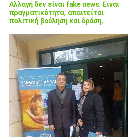
Αλλαγή δεν είναι fake news. Είναι
πραγματικότητα, απαιτείται
πολιτική βούληση και δράση.
View
Larger
Image