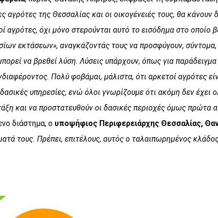
ες αγρότες της Θεσσαλίας και οι οικογένειές τους, θα κάνουν
οί αγρότες, όχι μόνο στερούνται αυτό το εισόδημα στο οποίο β
ων εκτάσεων», αναγκάζοντάς τους να προσφύγουν, σύντομα, σ
μπορεί να βρεθεί λύση. Λύσεις υπάρχουν, όπως για παράδειγμα
νδιαφέροντος. Πολύ φοβάμαι, μάλιστα, ότι αρκετοί αγρότες ε
δασικές υπηρεσίες, ενώ όλοι γνωρίζουμε ότι ακόμη δεν έχει 
τάξη και να προστατευθούν οι δασικές περιοχές όμως πρώτα α
ενο διάστημα, ο
υποψήφιος Περιφερειάρχης Θεσσαλίας, Θα
ήματά τους. Πρέπει, επιτέλους, αυτός ο ταλαιπωρημένος κλάδ