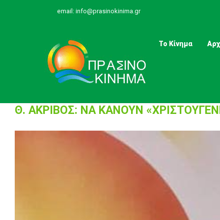
Skip
email:
info@prasinokinima.gr
to
content
Το Κίνημα
Αρχ
Θ. ΑΚΡΙΒΟΣ: ΝΑ ΚΑΝΟΥΝ «ΧΡΙΣΤΟΥΓΕΝ
View
Larger
Image