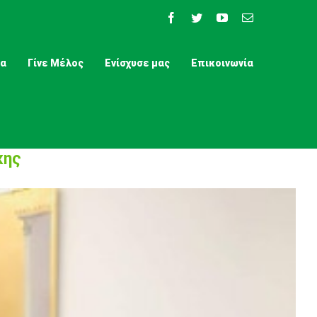
Facebook
Twitter
YouTube
Email
τα
Γίνε Μέλος
Ενίσχυσε μας
Επικοινωνία
κης