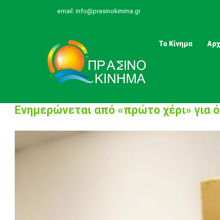
Skip
email:
info@prasinokinima.gr
to
content
Το Κίνημα
Αρχ
Ενημερώνεται από «πρώτο χέρι» για 
View
Larger
Image