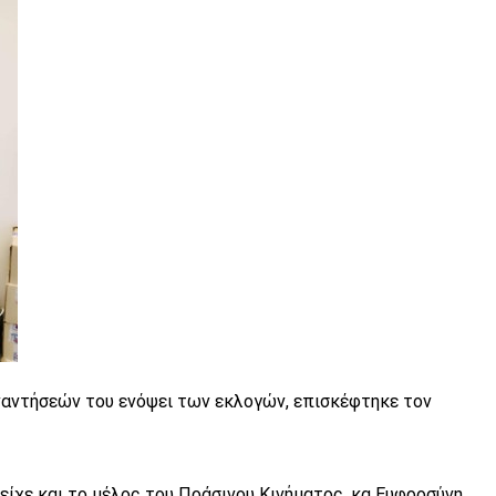
ναντήσεών του ενόψει των εκλογών, επισκέφτηκε τον
ίχε και το μέλος του Πράσινου Κινήματος, κα Ευφροσύνη