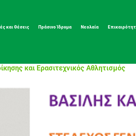
ές και Θέσεις
Πράσινο Ίδρυμα
Νεολαία
Επικαιρότη
οίκησης και Ερασιτεχνικός Αθλητισμός