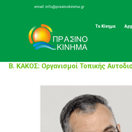
Skip
email:
info@prasinokinima.gr
to
content
Το Κίνημα
Αρχ
Β. ΚΑΚΟΣ: Οργανισμοί Τοπικής Αυτοδι
View
Larger
Image