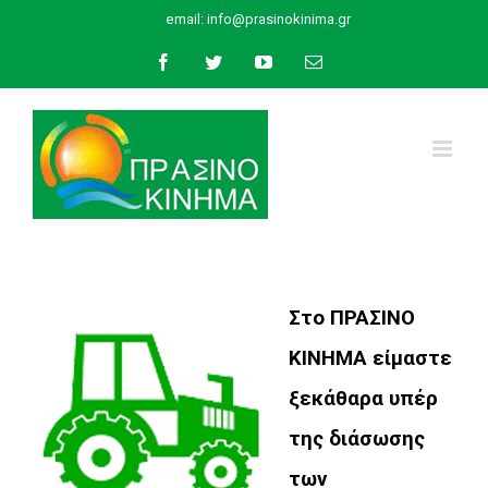
Skip
email:
info@prasinokinima.gr
to
Facebook
Twitter
YouTube
Email
content
Στο ΠΡΑΣΙΝΟ
ΚΙΝΗΜΑ είμαστε
ξεκάθαρα υπέρ
της διάσωσης
των